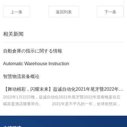
上一条
返回列表
下一条
相关新闻
自動倉庫の指示に関する情報
Automatic Warehouse Instruction
智慧物流装备概论
【舞动精彩，闪耀未来】益诚自动化2021年尾牙暨2022年迎春晚宴圆满落幕！
2022年1月22日晚，益诚自动化2021年尾牙暨2022年迎春晚宴在石
碣富盈酒店隆重举办。 2021年是不平凡的一年，全球依然深受
疫情困扰，面对疫情带来的各种困难，全体同仁始终坚持为客户创造
价值的初心，凝心聚力，攻坚克难，再创佳绩。 &nbs...