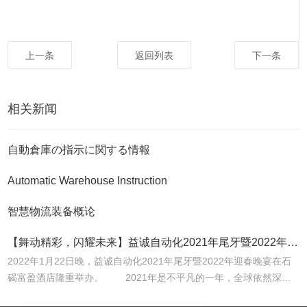
上一条
返回列表
下一条
相关新闻
自動倉庫の指示に関する情報
Automatic Warehouse Instruction
智慧物流装备概论
【舞动精彩，闪耀未来】益诚自动化2021年尾牙暨2022年迎春晚宴圆满落幕！
2022年1月22日晚，益诚自动化2021年尾牙暨2022年迎春晚宴在石
碣富盈酒店隆重举办。 2021年是不平凡的一年，全球依然深受
疫情困扰，面对疫情带来的各种困难，全体同仁始终坚持为客户创造