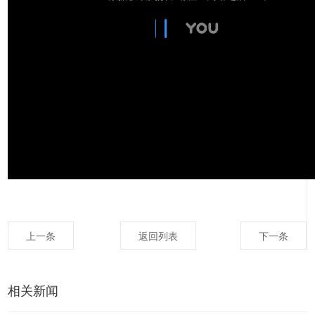
上一条
返回列表
下一条
相关新闻