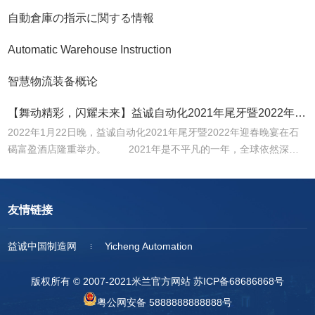
自動倉庫の指示に関する情報
Automatic Warehouse Instruction
智慧物流装备概论
【舞动精彩，闪耀未来】益诚自动化2021年尾牙暨2022年迎春晚宴圆满落幕！
2022年1月22日晚，益诚自动化2021年尾牙暨2022年迎春晚宴在石
碣富盈酒店隆重举办。 2021年是不平凡的一年，全球依然深受
疫情困扰，面对疫情带来的各种困难，全体同仁始终坚持为客户创造
价值的初心，凝心聚力，攻坚克难，再创佳绩。 &nbs...
友情链接
益诚中国制造网
Yicheng Automation
版权所有 © 2007-2021米兰官方网站
苏ICP备68686868号
粤公网安备 5888888888888号