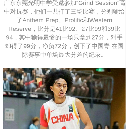
广东东莞光明中学受邀参加“Grind Session”高
中对抗赛，他们一共打了三场比赛，分别输给
了Anthem Prep、Prolific和Western
Reserve，比分是41比92、27比99和39比
94，其中输得最惨的一场只拿到27分，对手
却得了99分，净负72分，创下了中国青 在国
际赛事中单场最大分差的纪录。