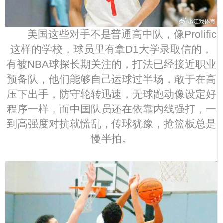
美国这些对手不是普通高中队，像Prolific
这样的学校，球员里有拿D1大学录取信的，
有被NBA球探长期关注的，打法已经接近职业
预备队，他们能够自己运球过半场，敢于在高
压下出手，防守轮转迅速，无球跑动像设定好
程序一样，而中国队员还在依靠内线强打，一
到高强度对抗就慌乱，传球犹豫，抢篮板总是
慢半拍。