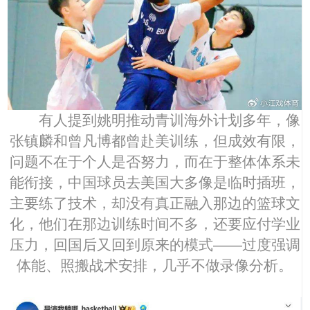
有人提到姚明推动青训海外计划多年，像
张镇麟和曾凡博都曾赴美训练，但成效有限，
问题不在于个人是否努力，而在于整体体系未
能衔接，中国球员去美国大多像是临时插班，
主要练了技术，却没有真正融入那边的篮球文
化，他们在那边训练时间不多，还要应付学业
压力，回国后又回到原来的模式——过度强调
体能、照搬战术安排，几乎不做录像分析。